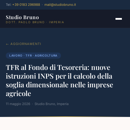
Tel:
+39 0183 296988
·
mail@studiobruno.it
Studio Bruno
DOTT. PAOLO BRUNO · IMPERIA
← AGGIORNAMENTI
LAVORO · TFR · AGRICOLTURA
TFR al Fondo di Tesoreria: nuove
istruzioni INPS per il calcolo della
soglia dimensionale nelle imprese
agricole
11 maggio 2026 · Studio Bruno, Imperia