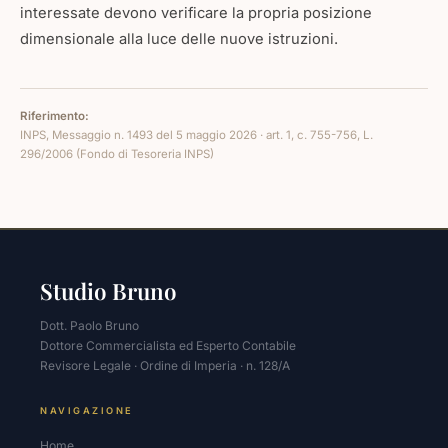
interessate devono verificare la propria posizione
dimensionale alla luce delle nuove istruzioni.
Riferimento:
INPS, Messaggio n. 1493 del 5 maggio 2026 · art. 1, c. 755-756, L.
296/2006 (Fondo di Tesoreria INPS)
Studio Bruno
Dott. Paolo Bruno
Dottore Commercialista ed Esperto Contabile
Revisore Legale · Ordine di Imperia · n. 128/A
NAVIGAZIONE
Home