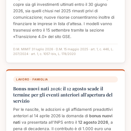
copre sia gli investimenti ultimati entro il 30 giugno
2026, sia quelli chiusi nel 2025 rimasti privi di
comunicazione; nuove risorse consentiranno inoltre di
finanziare le imprese in lista d'attesa. I modelli vanno
trasmessi entro il 15 settembre tramite la sezione
«Transizione 4.0» del sito GSE.
D.M. MIMIT 31 luglio 2026 · D.M. 15 maggio 2025 · art. 1, c. 446, L.
207/2024 · art. 1, c. 1057-bis, L. 178/2020
LAVORO · FAMIGLIA
Bonus nuovi nati 2026: il 12 agosto scade il
termine per gli eventi anteriori all'apertura del
servizio
Per le nascite, le adozioni e gli affidamenti preadottivi
anteriori al 14 aprile 2026 la domanda di
bonus nuovi
nati
va presentata all'INPS entro il
12 agosto 2026
, a
pena di decadenza. Il contributo è di 1.000 euro una