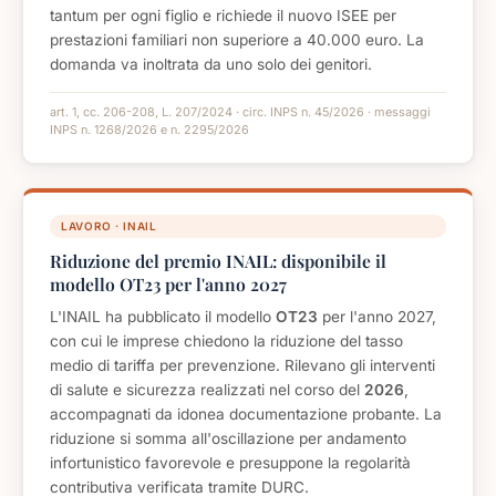
tantum per ogni figlio e richiede il nuovo ISEE per
prestazioni familiari non superiore a 40.000 euro. La
domanda va inoltrata da uno solo dei genitori.
art. 1, cc. 206-208, L. 207/2024 · circ. INPS n. 45/2026 · messaggi
INPS n. 1268/2026 e n. 2295/2026
LAVORO · INAIL
Riduzione del premio INAIL: disponibile il
modello OT23 per l'anno 2027
L'INAIL ha pubblicato il modello
OT23
per l'anno 2027,
con cui le imprese chiedono la riduzione del tasso
medio di tariffa per prevenzione. Rilevano gli interventi
di salute e sicurezza realizzati nel corso del
2026
,
accompagnati da idonea documentazione probante. La
riduzione si somma all'oscillazione per andamento
infortunistico favorevole e presuppone la regolarità
contributiva verificata tramite DURC.