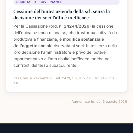
SOCIETARIO · GOVERNANCE
Cessione dell'unica azienda della srl: senza la
decisione dei soci l'atto è inefficace
Per la Cassazione (ord. n.
24244/2026
) la cessione
dell'unica azienda di una srl, che trasforma l'attività da
produttiva a finanziaria, è
modifica sostanziale
dell'oggetto sociale
riservata ai soci. In assenza della
loro decisione l'amministratore è privo del potere
rappresentativo e l'atto risulta inefficace, anche nei
confronti del terzo subacquirente.
Cass. ord. n. 24244/2026 · art. 2479, c. 2, n. 5, c.c. · art. 2475-bis
c.c.
Aggiornato lunedì 3 agosto 2026