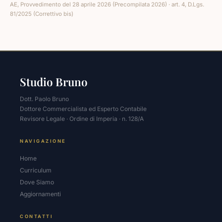
AE, Provvedimento del 28 aprile 2026 (Precompilata 2026) · art. 4, D.Lgs.
81/2025 (Correttivo bis)
Studio Bruno
Dott. Paolo Bruno
Dottore Commercialista ed Esperto Contabile
Revisore Legale · Ordine di Imperia · n. 128/A
NAVIGAZIONE
Home
Curriculum
Dove Siamo
Aggiornamenti
CONTATTI