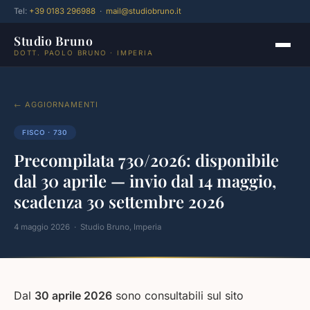
Tel:
+39 0183 296988
·
mail@studiobruno.it
Studio Bruno
DOTT. PAOLO BRUNO · IMPERIA
← AGGIORNAMENTI
FISCO · 730
Precompilata 730/2026: disponibile
dal 30 aprile — invio dal 14 maggio,
scadenza 30 settembre 2026
4 maggio 2026 · Studio Bruno, Imperia
Dal
30 aprile 2026
sono consultabili sul sito