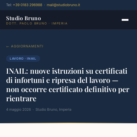
Tel:
+39 0183 296988
·
mail@studiobruno.it
Studio Bruno
DOTT. PAOLO BRUNO · IMPERIA
← AGGIORNAMENTI
LAVORO · INAIL
INAIL: nuove istruzioni su certificati
di infortuni e ripresa del lavoro —
non occorre certificato definitivo per
rientrare
4 maggio 2026 · Studio Bruno, Imperia