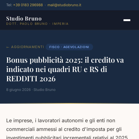
Tel:
+39 0183 296988
·
mail@studiobruno.it
Studio Bruno
DOTT. PAOLO BRUNO · IMPERIA
← AGGIORNAMENTI
FISCO · AGEVOLAZIONI
Bonus pubblicità 2025: il credito va
indicato nei quadri RU e RS di
REDDITI 2026
8 giugno 2026 · Studio Bruno
Le imprese, i lavoratori autonomi e gli enti non
commerciali ammessi al credito d'imposta per gli
investimenti pubblicitari incrementali relativi al 2025