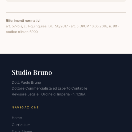
Riferimenti normativi:
art. 57-bis, c. 1-quinquies, D.L. 50/2017 · art. 5 DPCM 16.05.2018, n. 90 ·
codice tributo 6900
Studio Bruno
Dott. Paolo Bruno
Dottore Commercialista ed Esperto Contabile
Revisore Legale · Ordine di Imperia · n. 128/A
NAVIGAZIONE
Home
Curriculum
Dove Siamo