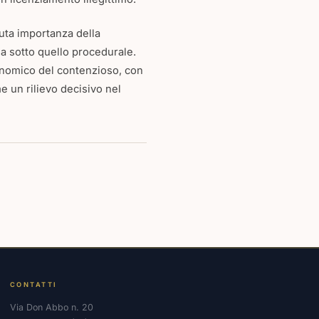
uta importanza della
sia sotto quello procedurale.
conomico del contenzioso, con
 un rilievo decisivo nel
CONTATTI
Via Don Abbo n. 20