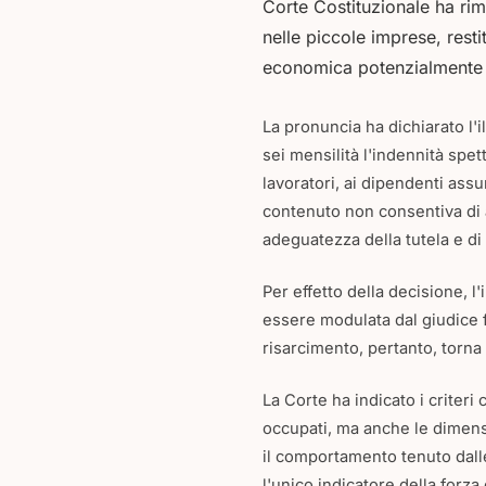
Corte Costituzionale ha rimo
nelle piccole imprese, rest
economica potenzialmente p
La pronuncia ha dichiarato l'il
sei mensilità l'indennità spet
lavoratori, ai dipendenti assu
contenuto non consentiva di a
adeguatezza della tutela e di 
Per effetto della decisione, 
essere modulata dal giudice fi
risarcimento, pertanto, torna
La Corte ha indicato i criteri
occupati, ma anche le dimensio
il comportamento tenuto dalle 
l'unico indicatore della forza