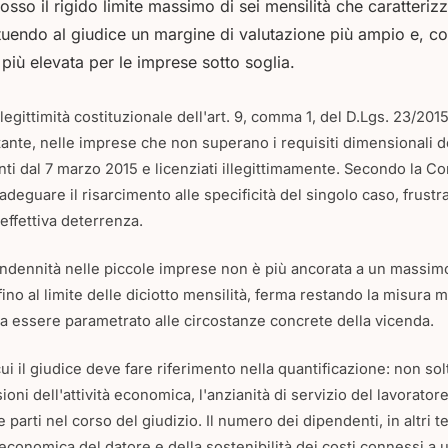
sso il rigido limite massimo di sei mensilità che caratterizza
ituendo al giudice un margine di valutazione più ampio e, c
iù elevata per le imprese sotto soglia.
legittimità costituzionale dell'art. 9, comma 1, del D.Lgs. 23/2015,
tante, nelle imprese che non superano i requisiti dimensionali del
nti dal 7 marzo 2015 e licenziati illegittimamente. Secondo la Co
deguare il risarcimento alle specificità del singolo caso, frustr
effettiva deterrenza.
l'indennità nelle piccole imprese non è più ancorata a un massim
no al limite delle diciotto mensilità, ferma restando la misura mi
 a essere parametrato alle circostanze concrete della vicenda.
 cui il giudice deve fare riferimento nella quantificazione: non so
ni dell'attività economica, l'anzianità di servizio del lavoratore
parti nel corso del giudizio. Il numero dei dipendenti, in altri te
 economica del datore e della sostenibilità dei costi connessi a 