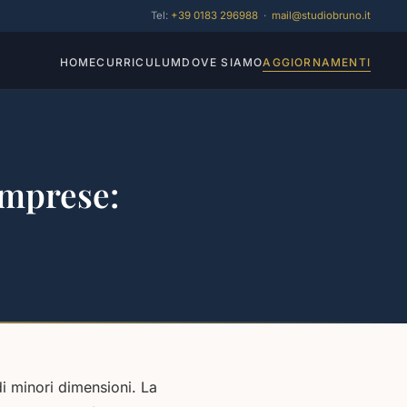
Tel:
+39 0183 296988
·
mail@studiobruno.it
HOME
CURRICULUM
DOVE SIAMO
AGGIORNAMENTI
 imprese:
di minori dimensioni. La