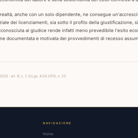
e realtà, anche con un solo dipendente, ne consegue un'accresci
ale dei licenziamenti, sia sotto il profilo della giustificazione, 
iconosciuta al giudice rende infatti meno prevedibile l'esito e
ne documentata e motivata dei provvedimenti di recesso assume
25 · art. 9, c. 1, D.Lgs. 4.03.2015, n. 23
NAVIGAZIONE
Home