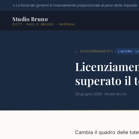
« La forza dei governi è inversamente proporzionale al peso delle imposte.
Studio Bruno
DOTT. PAOLO BRUNO · IMPERIA
← AGGIORNAMENTI
LAVORO · L
Licenziament
superato il t
29 giugno 2026 · Studio Bruno
Cambia il quadro delle tutel