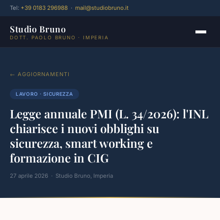
Tel:
+39 0183 296988
·
mail@studiobruno.it
Studio Bruno
DOTT. PAOLO BRUNO · IMPERIA
← AGGIORNAMENTI
LAVORO · SICUREZZA
Legge annuale PMI (L. 34/2026): l'INL
chiarisce i nuovi obblighi su
sicurezza, smart working e
formazione in CIG
27 aprile 2026 · Studio Bruno, Imperia