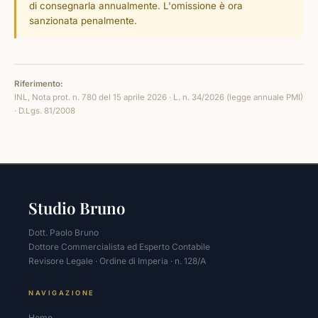
di consegnarla annualmente. L'omissione è ora
sanzionata penalmente.
Riferimento:
INL, Nota prot. n. 780 del 15 aprile 2026 · L. n. 34/2026 (legge annuale PMI)
· D.Lgs. 81/2008
Studio Bruno
Dott. Paolo Bruno
Dottore Commercialista ed Esperto Contabile
Revisore Legale · Ordine di Imperia · n. 128/A
NAVIGAZIONE
Home