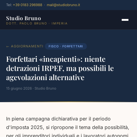
Tel:
+39 0183 296988
·
mail@studiobruno.it
Studio Bruno
DOTT. PAOLO BRUNO · IMPERIA
← AGGIORNAMENTI
FISCO · FORFETTARI
Forfettari «incapienti»: niente
detrazioni IRPEF, ma possibili le
agevolazioni alternative
15 giugno 2026 · Studio Bruno
In piena campagna dichiarativa per il periodo
d'imposta 2025, si ripropone il tema della possibilità,
per gli imprenditori individuali e i lavoratori autonomi