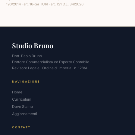
190/2014 · art. 16-ter TUIR · art. 121 D.L. 34/2020
Studio Bruno
Dott. Paolo Bruno
Dottore Commercialista ed Esperto Contabile
Revisore Legale · Ordine di Imperia · n. 128/A
NAVIGAZIONE
Home
Curriculum
Dove Siamo
Aggiornamenti
CONTATTI