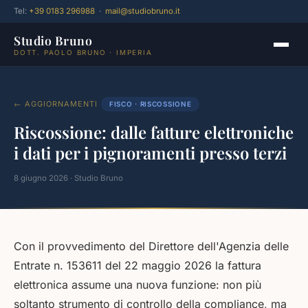
Tel:
+39 0183 296988
·
mail@studiobruno.it
Studio Bruno
DOTT. PAOLO BRUNO · IMPERIA
← AGGIORNAMENTI
FISCO · RISCOSSIONE
Riscossione: dalle fatture elettroniche
i dati per i pignoramenti presso terzi
8 giugno 2026 · Studio Bruno
Con il provvedimento del Direttore dell'Agenzia delle
Entrate n. 153611 del 22 maggio 2026 la fattura
elettronica assume una nuova funzione: non più
soltanto strumento di controllo della compliance, ma