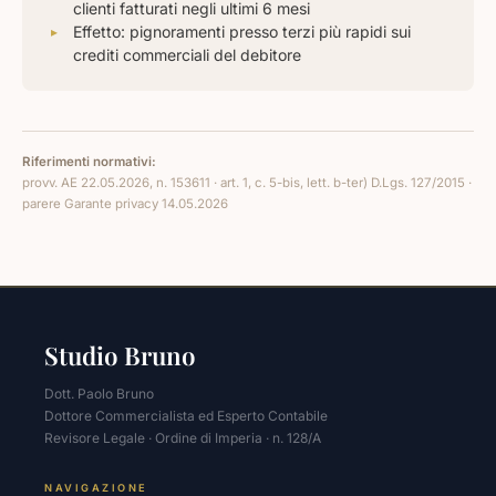
clienti fatturati negli ultimi 6 mesi
Effetto: pignoramenti presso terzi più rapidi sui
crediti commerciali del debitore
Riferimenti normativi:
provv. AE 22.05.2026, n. 153611 · art. 1, c. 5-bis, lett. b-ter) D.Lgs. 127/2015 ·
parere Garante privacy 14.05.2026
Studio Bruno
Dott. Paolo Bruno
Dottore Commercialista ed Esperto Contabile
Revisore Legale · Ordine di Imperia · n. 128/A
NAVIGAZIONE