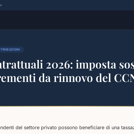
 »
ETRIBUZIONI
rattuali 2026: imposta sos
crementi da rinnovo del CC
pendenti del settore privato possono beneficiare di una tassa