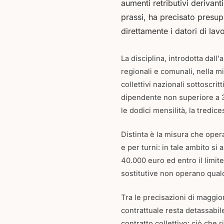
aumenti retributivi derivant
prassi, ha precisato presup
direttamente i datori di lav
La disciplina, introdotta dall
regionali e comunali, nella mi
collettivi nazionali sottoscri
dipendente non superiore a 3
le dodici mensilità, la tredic
Distinta è la misura che oper
e per turni: in tale ambito si
40.000 euro ed entro il limit
sostitutive non operano qualo
Tra le precisazioni di maggio
contrattuale resta detassabi
contratto collettivo: ciò che 