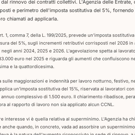
i dal rinnovo dei contratti collettivi. L'Agenzia delle Entrate
posti e perimetro dell'imposta sostitutiva del 5%, fornendo
oro chiamati ad applicarla.
'art. 1, comma 7, della L. 199/2025, prevede un'imposta sostitutiva
sura del 5%, sugli incrementi retributivi corrisposti nel 2026 in 
tti negli anni 2024, 2025 e 2026. L'agevolazione spetta ai lavorat
3.000 euro nel 2025 e riguarda gli aumenti che confluiscono nell
esima e la quattordicesima.
a sulle maggiorazioni e indennità per lavoro notturno, festivo, ne
 applica un'imposta sostitutiva del 15%, riservata ai lavoratori c
e annuo complessivo di 1.500 euro. Il chiarimento ribadisce, per
ra al rapporto di lavoro non sia applicato alcun CCNL.
re interesse vi è quella relativa al superminimo. L'Agenzia ha ch
le anche quando, in concreto, vada ad assorbire un superminimo 
rileva è la natura dell'aumento riconosciuto in sede di rinnovo, a 