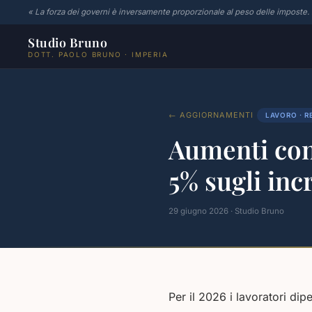
« La forza dei governi è inversamente proporzionale al peso delle imposte.
Studio Bruno
DOTT. PAOLO BRUNO · IMPERIA
← AGGIORNAMENTI
LAVORO · R
Aumenti cont
5% sugli in
29 giugno 2026 · Studio Bruno
Per il 2026 i lavoratori di