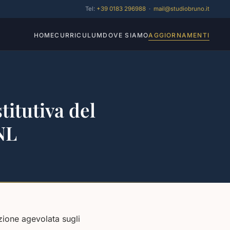
Tel:
+39 0183 296988
·
mail@studiobruno.it
HOME
CURRICULUM
DOVE SIAMO
AGGIORNAMENTI
titutiva del
NL
zione agevolata sugli