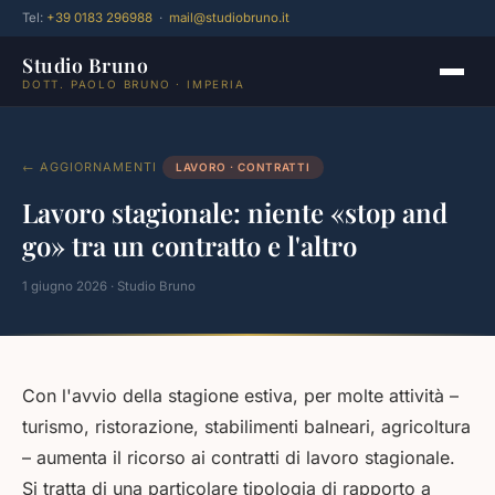
Tel:
+39 0183 296988
·
mail@studiobruno.it
Studio Bruno
DOTT. PAOLO BRUNO · IMPERIA
← AGGIORNAMENTI
LAVORO · CONTRATTI
Lavoro stagionale: niente «stop and
go» tra un contratto e l'altro
1 giugno 2026 · Studio Bruno
Con l'avvio della stagione estiva, per molte attività –
turismo, ristorazione, stabilimenti balneari, agricoltura
– aumenta il ricorso ai contratti di lavoro stagionale.
Si tratta di una particolare tipologia di rapporto a