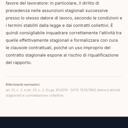
favore del lavoratore: in particolare, il diritto di
precedenza nelle assunzioni stagionali successive
presso lo stesso datore di lavoro, secondo le condizioni e
i termini stabiliti dalla legge e dai contratti collettivi. È
quindi consigliabile inquadrare correttamente l'attività tra
quelle effettivamente stagionali e formalizzare con cura
le clausole contrattuali, poiché un uso improprio del
contratto stagionale espone al rischio di riqualificazione
del rapporto.
Riferimenti normativi:
art. 21, c. 2, e art. 23, c. 2, D.Lgs. 81/2015 · D.P.R. 1525/1963 (elenco attività
stagionali) e contrattazione collettiva