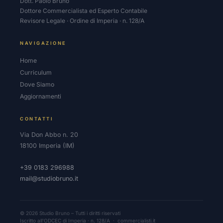
Dott. Paolo Bruno
Dottore Commercialista ed Esperto Contabile
Revisore Legale · Ordine di Imperia · n. 128/A
NAVIGAZIONE
Home
Curriculum
Dove Siamo
Aggiornamenti
CONTATTI
Via Don Abbo n. 20
18100 Imperia (IM)
+39 0183 296988
mail@studiobruno.it
© 2026 Studio Bruno – Tutti i diritti riservati
Iscritto all'ODCEC di Imperia · n. 128/A ·
commercialisti.it