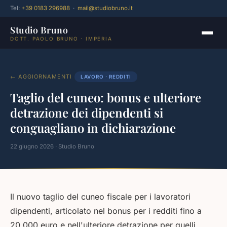
Tel:
+39 0183 296988
·
mail@studiobruno.it
Studio Bruno
DOTT. PAOLO BRUNO · IMPERIA
← AGGIORNAMENTI
LAVORO · REDDITI
Taglio del cuneo: bonus e ulteriore
detrazione dei dipendenti si
conguagliano in dichiarazione
22 giugno 2026 · Studio Bruno
Il nuovo taglio del cuneo fiscale per i lavoratori
dipendenti, articolato nel bonus per i redditi fino a
20.000 euro e nell'ulteriore detrazione per quelli