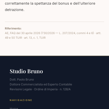
correttamente la spettanza del bonus e dell'ulteriore
detrazione.
Riferimento:
AE, FAQ del 30 aprile 2026 (730/2026 — L. 207/2024, commi 4 e 6) · artt.
49 e 50 TUIR · art. 13, c. 1, TUIR
Studio Bruno
Dott. Paolo Bruno
Dottore Commercialista ed Esperto Contabile
Revisore Legale · Ordine di Imperia · n. 128/A
NAVIGAZIONE
Home