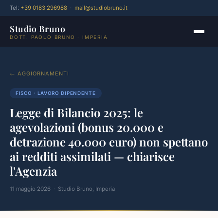
Tel:
+39 0183 296988
·
mail@studiobruno.it
Studio Bruno
DOTT. PAOLO BRUNO · IMPERIA
← AGGIORNAMENTI
FISCO · LAVORO DIPENDENTE
Legge di Bilancio 2025: le
agevolazioni (bonus 20.000 e
detrazione 40.000 euro) non spettano
ai redditi assimilati — chiarisce
l'Agenzia
11 maggio 2026 · Studio Bruno, Imperia